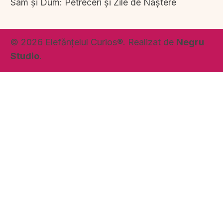
Sâm și Dum: Petreceri și Zile de Naștere
© 2026 Elefănțelul Curios®. Realizat de
Negru
Studio
.