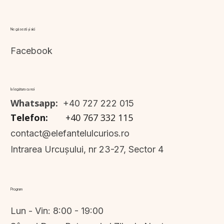
Ne găsesti și aici
Facebook
Ia legătura cu noi
Whatsapp:
+4
0 727 222 015
Telefon:
+4
0 767 332 115
contact@elefantelulcurios.ro
Intrarea Urcușului, nr 23-27, Sector 4
Program
Lun - Vin: 8:00 - 19:00