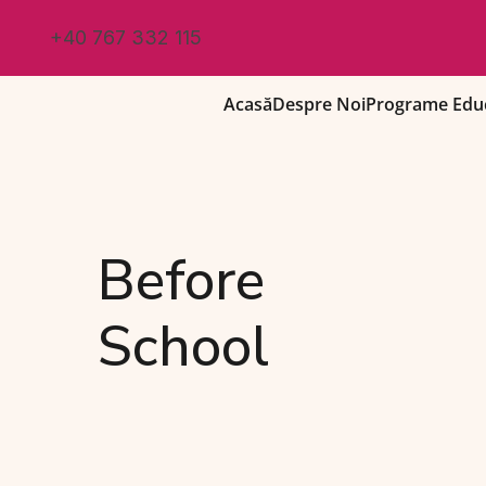
+40 767 332 115
Acasă
Despre Noi
Programe Educ
Before
School