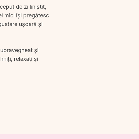
put de zi liniștit,
ei mici își pregătesc
gustare ușoară și
 supravegheat și
niți, relaxați și