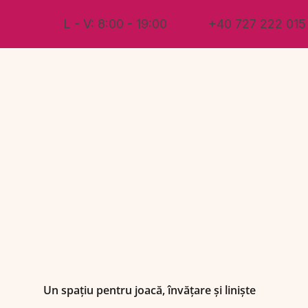
L - V: 8:00 - 19:00
+40 727 222 015
Un spațiu pentru joacă, învățare și liniște