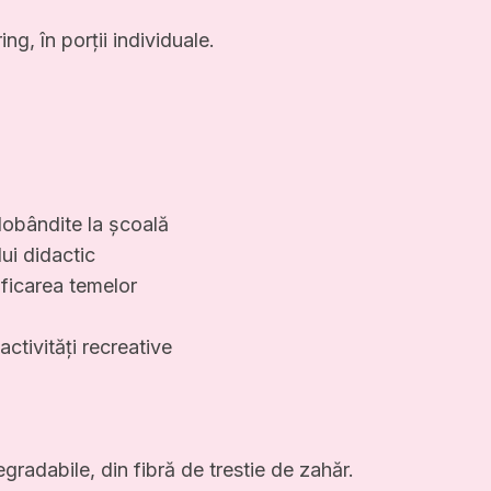
ng, în porții individuale.
dobândite la școală
ui didactic
ificarea temelor
ctivități recreative
gradabile, din fibră de trestie de zahăr.